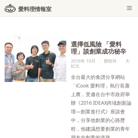
愛料理情報室
選擇低風險 「愛料
理」談創業成功秘辛
2016年 10月
鄧玫玲
大
紀元
全台最大的食譜分享網站
「iCook 愛料理」執行長蕭
上農，受邀在台中市政府舉
辦《2016 IDEAX跨域創新論
壇—創業進行式》座談會
中，分享他創業的心路歷
程，他建議想要創業的青年
朋友在創業的道路...